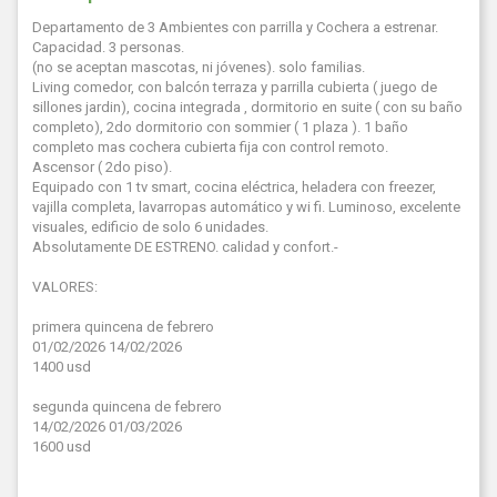
Departamento de 3 Ambientes con parrilla y Cochera a estrenar.
Capacidad. 3 personas.
(no se aceptan mascotas, ni jóvenes). solo familias.
Living comedor, con balcón terraza y parrilla cubierta ( juego de
sillones jardin), cocina integrada , dormitorio en suite ( con su baño
completo), 2do dormitorio con sommier ( 1 plaza ). 1 baño
completo mas cochera cubierta fija con control remoto.
Ascensor ( 2do piso).
Equipado con 1 tv smart, cocina eléctrica, heladera con freezer,
vajilla completa, lavarropas automático y wi fi. Luminoso, excelente
visuales, edificio de solo 6 unidades.
Absolutamente DE ESTRENO. calidad y confort.-
VALORES:
primera quincena de febrero
01/02/2026 14/02/2026
1400 usd
segunda quincena de febrero
14/02/2026 01/03/2026
1600 usd