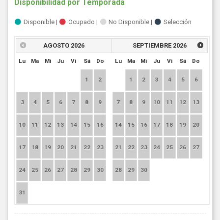
Disponibilidad por Temporada
Disponible
|
Ocupado
|
No Disponible
|
Selección
AGOSTO
2026
SEPTIEMBRE
2026
Lu
Ma
Mi
Ju
Vi
Sá
Do
Lu
Ma
Mi
Ju
Vi
Sá
Do
1
2
1
2
3
4
5
6
3
4
5
6
7
8
9
7
8
9
10
11
12
13
10
11
12
13
14
15
16
14
15
16
17
18
19
20
17
18
19
20
21
22
23
21
22
23
24
25
26
27
24
25
26
27
28
29
30
28
29
30
31