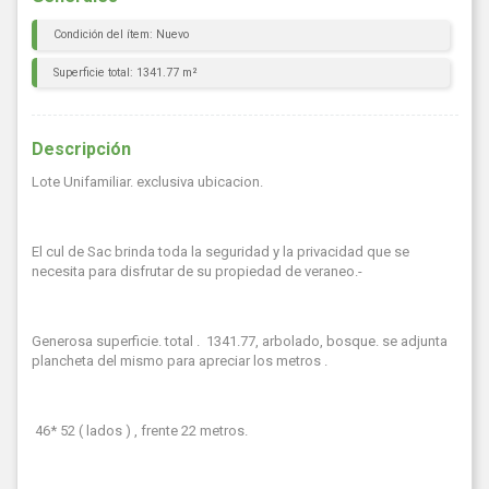
Condición del ítem: Nuevo
Superficie total: 1341.77 m²
Descripción
Lote Unifamiliar. exclusiva ubicacion.
El cul de Sac brinda toda la seguridad y la privacidad que se
necesita para disfrutar de su propiedad de veraneo.-
Generosa superficie. total . 1341.77, arbolado, bosque. se adjunta
plancheta del mismo para apreciar los metros .
46* 52 ( lados ) , frente 22 metros.