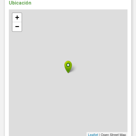
Ubicación
+
−
Leaflet
| Open Street Map