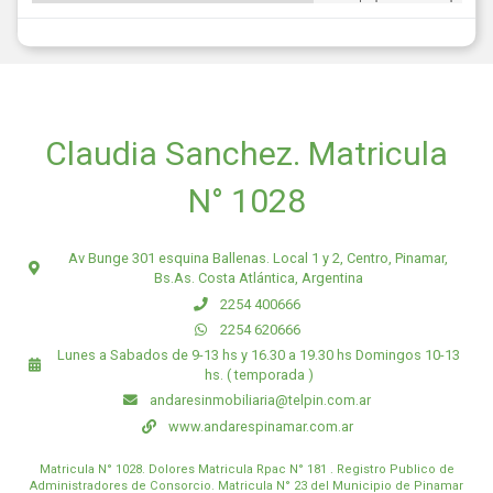
Claudia Sanchez. Matricula
N° 1028
Av Bunge 301 esquina Ballenas. Local 1 y 2, Centro, Pinamar,
Bs.As. Costa Atlántica, Argentina
2254 400666
2254 620666
Lunes a Sabados de 9-13 hs y 16.30 a 19.30 hs Domingos 10-13
hs. ( temporada )
andaresinmobiliaria@telpin.com.ar
www.andarespinamar.com.ar
Matricula N° 1028. Dolores Matricula Rpac N° 181 . Registro Publico de
Administradores de Consorcio. Matricula N° 23 del Municipio de Pinamar