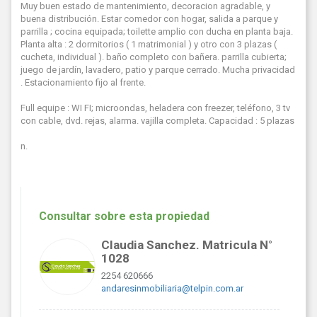
Muy buen estado de mantenimiento, decoracion agradable, y
buena distribución. Estar comedor con hogar, salida a parque y
parrilla ; cocina equipada; toilette amplio con ducha en planta baja.
Planta alta : 2 dormitorios ( 1 matrimonial ) y otro con 3 plazas (
cucheta, individual ). baño completo con bañera. parrilla cubierta;
juego de jardín, lavadero, patio y parque cerrado. Mucha privacidad
. Estacionamiento fijo al frente.
Full equipe : WI FI; microondas, heladera con freezer, teléfono, 3 tv
con cable, dvd. rejas, alarma. vajilla completa. Capacidad : 5 plazas
n.
Consultar sobre esta propiedad
Claudia Sanchez. Matricula N°
1028
2254 620666
andaresinmobiliaria@telpin.com.ar