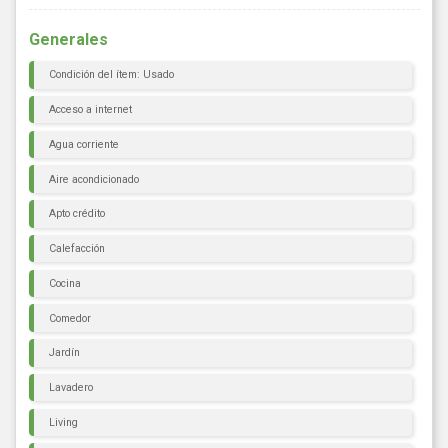
Generales
Condición del ítem: Usado
Acceso a internet
Agua corriente
Aire acondicionado
Apto crédito
Calefacción
Cocina
Comedor
Jardín
Lavadero
Living