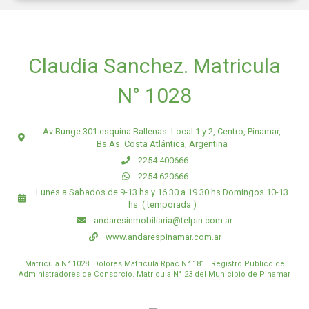
Claudia Sanchez. Matricula
N° 1028
Av Bunge 301 esquina Ballenas. Local 1 y 2, Centro, Pinamar,
Bs.As. Costa Atlántica, Argentina
2254 400666
2254 620666
Lunes a Sabados de 9-13 hs y 16.30 a 19.30 hs Domingos 10-13
hs. ( temporada )
andaresinmobiliaria@telpin.com.ar
www.andarespinamar.com.ar
Matricula N° 1028. Dolores Matricula Rpac N° 181 . Registro Publico de
Administradores de Consorcio. Matricula N° 23 del Municipio de Pinamar