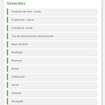
Generales
Condición del ítem: Usado
Disposición: Lateral
Orientación: Oeste
Tipo de departamento: Departamento
Agua corriente
Amoblado
Ascensor
Balcón
Calefacción
Cocina
Comedor
Encargado